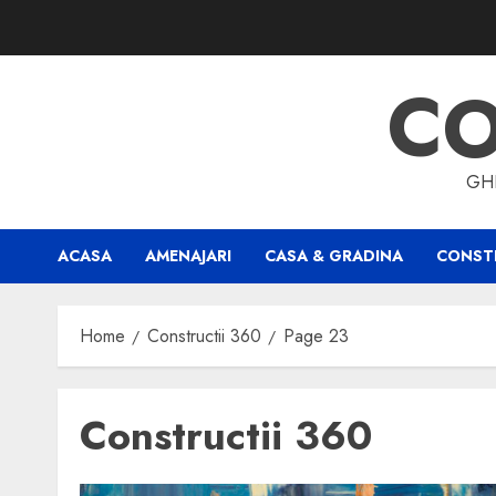
Skip
to
content
CO
GHI
ACASA
AMENAJARI
CASA & GRADINA
CONSTR
Home
Constructii 360
Page 23
Constructii 360