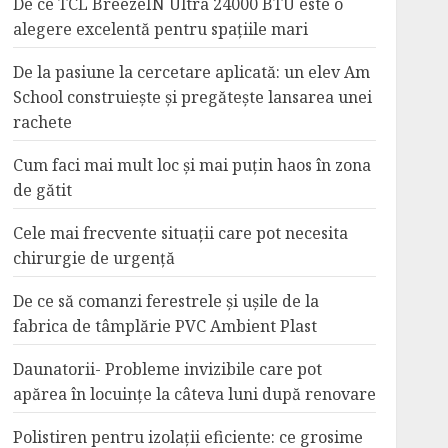
De ce TCL BreezeIN Ultra 24000 BTU este o
alegere excelentă pentru spațiile mari
De la pasiune la cercetare aplicată: un elev Am
School construiește și pregătește lansarea unei
rachete
Cum faci mai mult loc și mai puțin haos în zona
de gătit
Cele mai frecvente situații care pot necesita
chirurgie de urgență
De ce să comanzi ferestrele și ușile de la
fabrica de tâmplărie PVC Ambient Plast
Daunatorii- Probleme invizibile care pot
apărea în locuințe la câteva luni după renovare
Polistiren pentru izolații eficiente: ce grosime