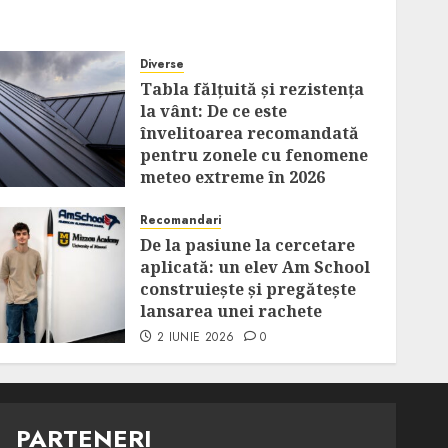
Diverse
Tabla fălțuită și rezistența
la vânt: De ce este
învelitoarea recomandată
pentru zonele cu fenomene
meteo extreme în 2026
14 IULIE 2026
0
Recomandari
De la pasiune la cercetare
aplicată: un elev Am School
construiește și pregătește
lansarea unei rachete
2 IUNIE 2026
0
PARTENERI