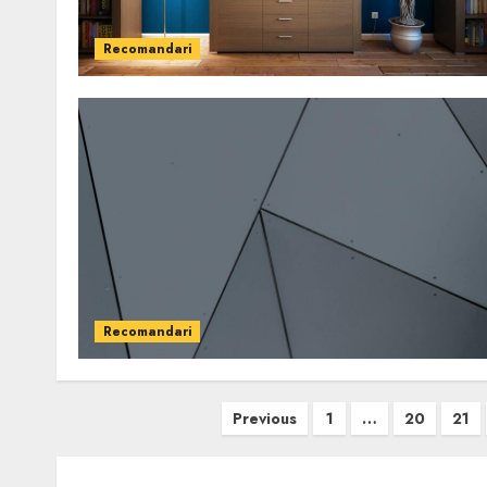
Recomandari
Recomandari
Paginație
Previous
1
…
20
21
articole