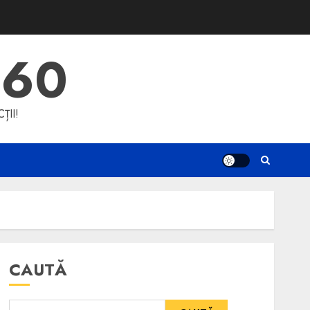
360
ȚII!
CAUTĂ