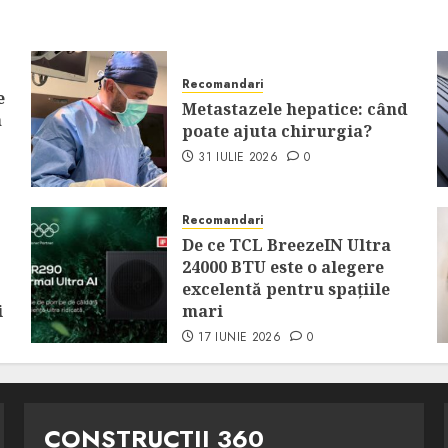
Recomandari
e
Metastazele hepatice: când
a
poate ajuta chirurgia?
31 IULIE 2026
0
Recomandari
De ce TCL BreezeIN Ultra
24000 BTU este o alegere
excelentă pentru spațiile
i
mari
17 IUNIE 2026
0
CONSTRUCTII 360