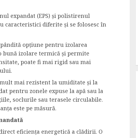
enul expandat (EPS) și polistirenul
u caracteristici diferite și se folosesc în
spândită opțiune pentru izolarea
ă o bună izolare termică și permite
ensitate, poate fi mai rigid sau mai
ului.
mult mai rezistent la umiditate și la
at pentru zonele expuse la apă sau la
le, soclurile sau terasele circulabile.
manța este pe măsură.
omandată
rect eficiența energetică a clădirii. O