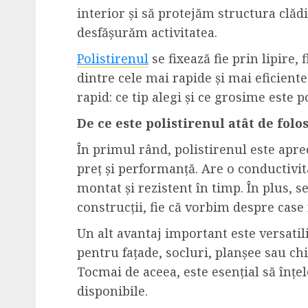
interior și să protejăm structura clădi
desfășurăm activitatea.
Polistirenul
se fixează fie prin lipire,
dintre cele mai rapide și mai eficiente
rapid: ce tip alegi și ce grosime este p
De ce este polistirenul atât de folosi
În primul rând, polistirenul este apre
preț și performanță. Are o conductivit
montat și rezistent în timp. În plus, s
construcții, fie că vorbim despre case
Un alt avantaj important este versatilit
pentru fațade, socluri, planșee sau chia
Tocmai de aceea, este esențial să înțel
disponibile.