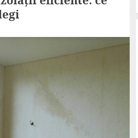
zolații eficiente: ce
legi