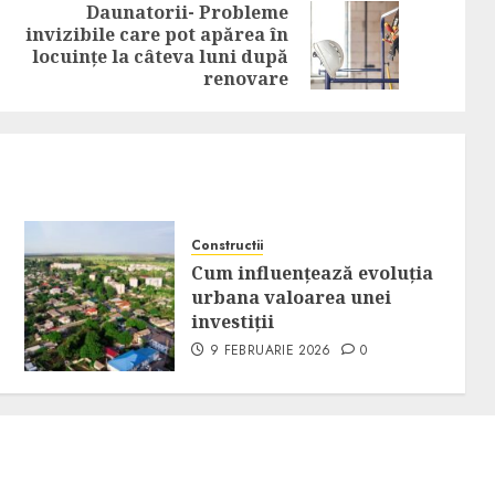
Daunatorii- Probleme
invizibile care pot apărea în
Previous
Next
locuințe la câteva luni după
post:
post:
renovare
Constructii
Cum influențează evoluția
urbana valoarea unei
investiții
9 FEBRUARIE 2026
0