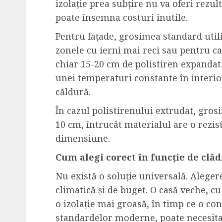
izolație prea subțire nu va oferi rezul
poate însemna costuri inutile.
Pentru fațade, grosimea standard utiliz
zonele cu ierni mai reci sau pentru c
chiar 15-20 cm de polistiren expandat
unei temperaturi constante în interior
căldură.
În cazul polistirenului extrudat, grosi
10 cm, întrucât materialul are o rezi
dimensiune.
Cum alegi corect în funcție de clăd
Nu există o soluție universală. Aleger
climatică și de buget. O casă veche, cu
o izolație mai groasă, în timp ce o co
standardelor moderne, poate necesita