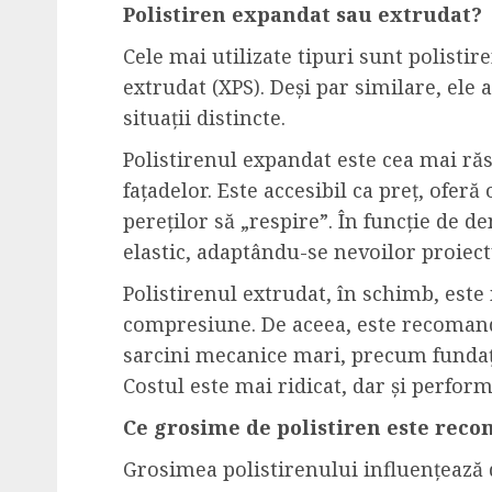
Polistiren expandat sau extrudat?
Cele mai utilizate tipuri sunt polistir
extrudat (XPS). Deși par similare, ele a
situații distincte.
Polistirenul expandat este cea mai ră
fațadelor. Este accesibil ca preț, ofer
pereților să „respire”. În funcție de d
elastic, adaptându-se nevoilor proiect
Polistirenul extrudat, în schimb, este 
compresiune. De aceea, este recomand
sarcini mecanice mari, precum fundații
Costul este mai ridicat, dar și perfor
Ce grosime de polistiren este rec
Grosimea polistirenului influențează di