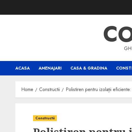
Skip
to
content
CO
GHI
ACASA
AMENAJARI
CASA & GRADINA
CONSTR
Home
Constructii
Polistiren pentru izolații eficiente
Constructii