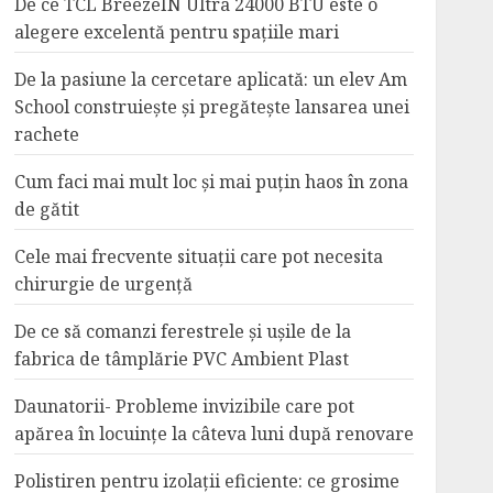
De ce TCL BreezeIN Ultra 24000 BTU este o
alegere excelentă pentru spațiile mari
De la pasiune la cercetare aplicată: un elev Am
School construiește și pregătește lansarea unei
rachete
Cum faci mai mult loc și mai puțin haos în zona
de gătit
Cele mai frecvente situații care pot necesita
chirurgie de urgență
De ce să comanzi ferestrele și ușile de la
fabrica de tâmplărie PVC Ambient Plast
Daunatorii- Probleme invizibile care pot
apărea în locuințe la câteva luni după renovare
Polistiren pentru izolații eficiente: ce grosime