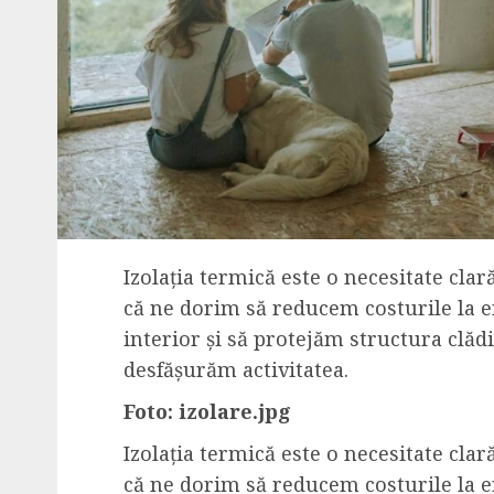
Izolația termică este o necesitate cla
că ne dorim să reducem costurile la e
interior și să protejăm structura clădi
desfășurăm activitatea.
Foto: izolare.jpg
Izolația termică este o necesitate cla
că ne dorim să reducem costurile la e