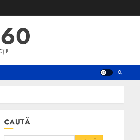
360
ȚII!
CAUTĂ