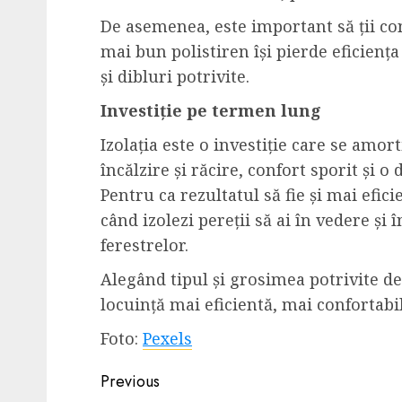
De asemenea, este important să ții con
mai bun polistiren își pierde eficiența
și dibluri potrivite.
Investiție pe termen lung
Izolația este o investiție care se amor
încălzire și răcire, confort sporit și o
Pentru ca rezultatul să fie și mai efici
când izolezi pereții să ai în vedere și
ferestrelor.
Alegând tipul și grosimea potrivite de
locuință mai eficientă, mai confortabi
Foto:
Pexels
Post
Previous