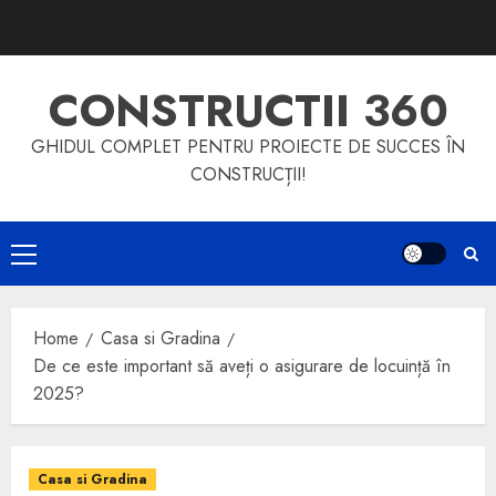
Skip
to
content
CONSTRUCTII 360
GHIDUL COMPLET PENTRU PROIECTE DE SUCCES ÎN
CONSTRUCȚII!
Primary
Menu
Home
Casa si Gradina
De ce este important să aveți o asigurare de locuință în
2025?
Casa si Gradina