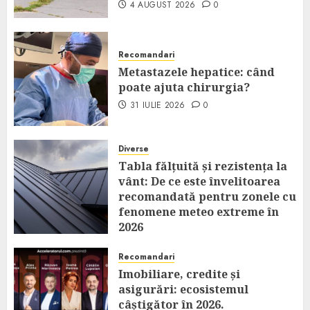
4 AUGUST 2026
0
Recomandari
Metastazele hepatice: când
poate ajuta chirurgia?
31 IULIE 2026
0
Diverse
Tabla fălțuită și rezistența la
vânt: De ce este învelitoarea
recomandată pentru zonele cu
fenomene meteo extreme în
2026
14 IULIE 2026
0
Recomandari
Imobiliare, credite și
asigurări: ecosistemul
câștigător în 2026.