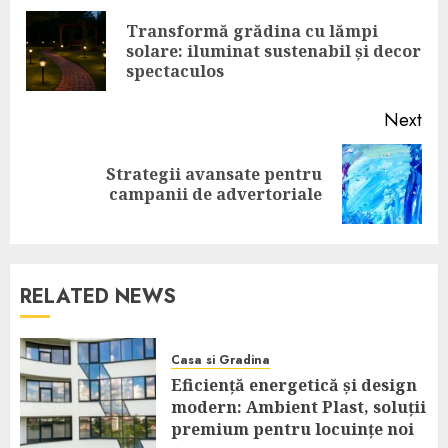
navigation
Transformă grădina cu lămpi
Pre
solare: iluminat sustenabil și decor
pos
spectaculos
Next
Strategii avansate pentru
Next
campanii de advertoriale
post:
RELATED NEWS
Casa si Gradina
Eficiență energetică și design
modern: Ambient Plast, soluții
premium pentru locuințe noi