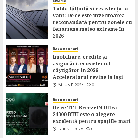
Diverse
Tabla fălțuită și rezistența la
vânt: De ce este învelitoarea
recomandată pentru zonele cu
fenomene meteo extreme în
2026
14 IULIE 2026
0
Recomandari
Imobiliare, credite și
asigurări: ecosistemul
câștigător în 2026.
Acceleratorul revine la Iași
24 IUNIE 2026
0
Recomandari
De ce TCL BreezeIN Ultra
24000 BTU este o alegere
excelentă pentru spațiile mari
17 IUNIE 2026
0