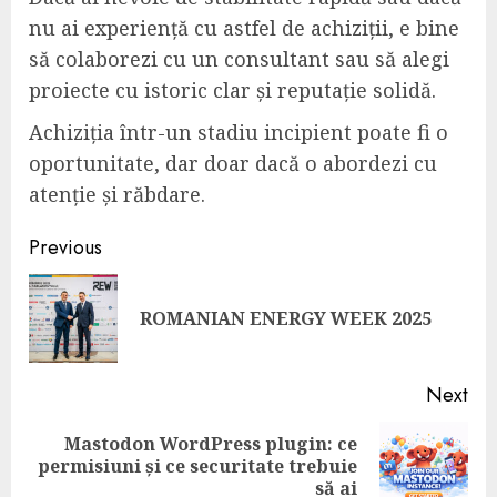
nu ai experiență cu astfel de achiziții, e bine
să colaborezi cu un consultant sau să alegi
proiecte cu istoric clar și reputație solidă.
Achiziția într-un stadiu incipient poate fi o
oportunitate, dar doar dacă o abordezi cu
atenție și răbdare.
Post
Previous
navigation
Pre
ROMANIAN ENERGY WEEK 2025
pos
Next
Mastodon WordPress plugin: ce
Next
permisiuni și ce securitate trebuie
post:
să ai