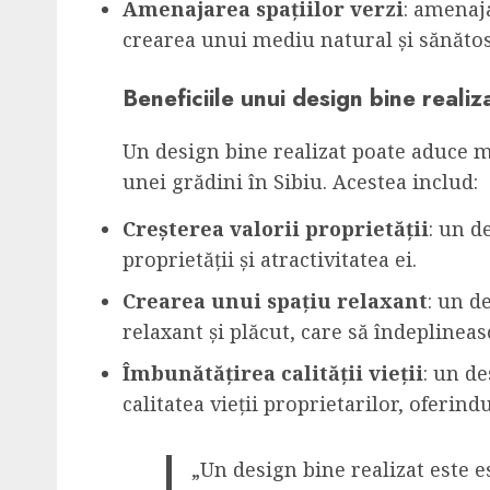
Amenajarea spațiilor verzi
: amenaja
crearea unui mediu natural și sănătos
Beneficiile unui design bine realiz
Un design bine realizat poate aduce mu
unei grădini în Sibiu. Acestea includ:
Creșterea valorii proprietății
: un d
proprietății și atractivitatea ei.
Crearea unui spațiu relaxant
: un d
relaxant și plăcut, care să îndeplineas
Îmbunătățirea calității vieții
: un d
calitatea vieții proprietarilor, oferind
„Un design bine realizat este e