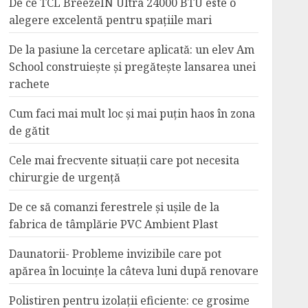
De ce TCL BreezeIN Ultra 24000 BTU este o
alegere excelentă pentru spațiile mari
De la pasiune la cercetare aplicată: un elev Am
School construiește și pregătește lansarea unei
rachete
Cum faci mai mult loc și mai puțin haos în zona
de gătit
Cele mai frecvente situații care pot necesita
chirurgie de urgență
De ce să comanzi ferestrele și ușile de la
fabrica de tâmplărie PVC Ambient Plast
Daunatorii- Probleme invizibile care pot
apărea în locuințe la câteva luni după renovare
Polistiren pentru izolații eficiente: ce grosime