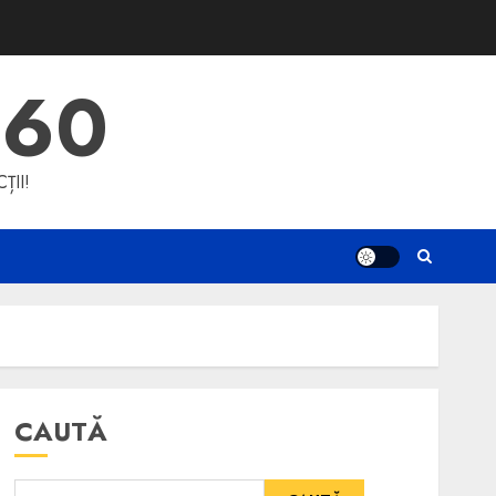
360
ȚII!
CAUTĂ