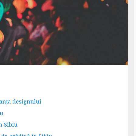
anța designului
iu
n Sibiu
 de grădină în Sibiu