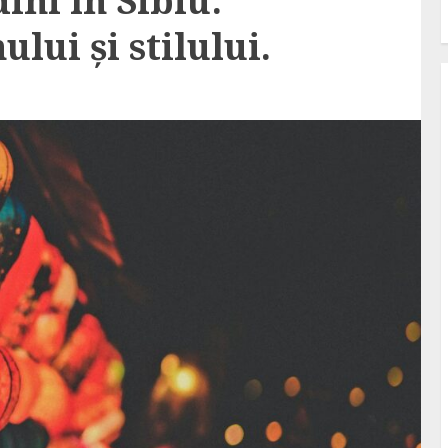
ni în Sibiu:
lui și stilului.