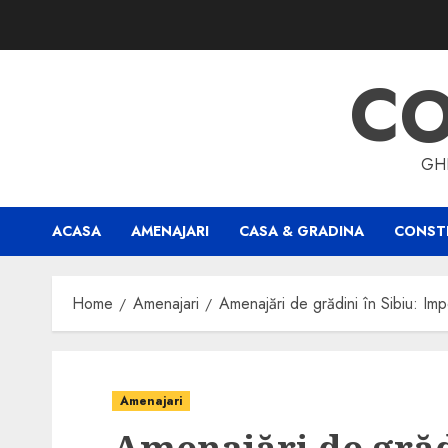
Skip
to
content
CO
GHI
ACASA
AMENAJARI
CASA & GRADINA
CONSTR
Home
Amenajari
Amenajări de grădini în Sibiu: Impor
Amenajari