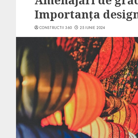
Amenajări de grădi
Importanța designu
CONSTRUCTII 360
25 IUNIE 2024