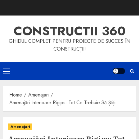
Skip
to
content
CONSTRUCTII 360
GHIDUL COMPLET PENTRU PROIECTE DE SUCCES ÎN
CONSTRUCȚII!
Primary
Menu
Home
Amenajari
Amenajări Interioare Rigips: Tot Ce Trebuie Să Știți.
Amenajari
Amenajări Interioare Rigips: Tot