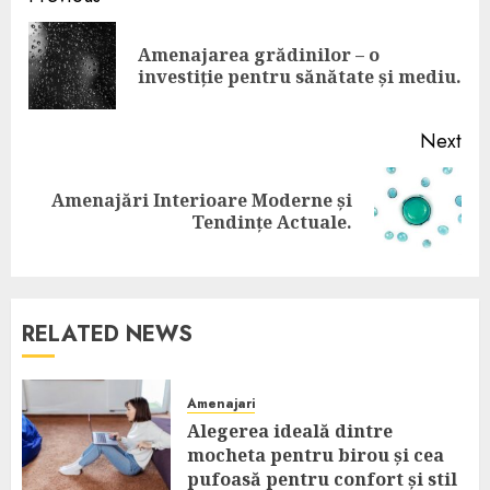
navigation
Amenajarea grădinilor – o
Pre
investiție pentru sănătate și mediu.
pos
Next
Amenajări Interioare Moderne și
Next
Tendințe Actuale.
post:
RELATED NEWS
Amenajari
Alegerea ideală dintre
mocheta pentru birou și cea
pufoasă pentru confort și stil