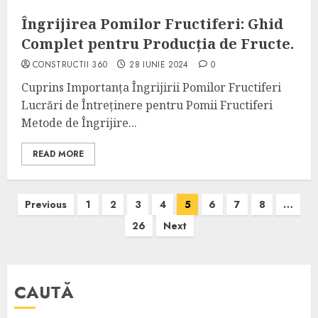
Îngrijirea Pomilor Fructiferi: Ghid
Complet pentru Producția de Fructe.
CONSTRUCTII 360
28 IUNIE 2024
0
Cuprins Importanța Îngrijirii Pomilor Fructiferi
Lucrări de Întreținere pentru Pomii Fructiferi
Metode de Îngrijire...
READ MORE
Paginație
Previous
1
2
3
4
5
6
7
8
…
articole
26
Next
CAUTĂ