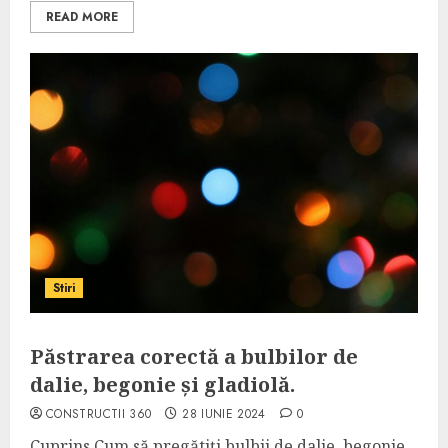
READ MORE
Stiri
Păstrarea corectă a bulbilor de
dalie, begonie și gladiolă.
CONSTRUCTII 360
28 IUNIE 2024
0
Cuprins Cum să pregătiți bulbii de dalie, begonie