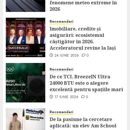
fenomene meteo extreme în
2026
14 IULIE 2026
0
Recomandari
Imobiliare, credite și
asigurări: ecosistemul
câștigător în 2026.
Acceleratorul revine la Iași
24 IUNIE 2026
0
Recomandari
De ce TCL BreezeIN Ultra
24000 BTU este o alegere
excelentă pentru spațiile mari
17 IUNIE 2026
0
Recomandari
De la pasiune la cercetare
aplicată: un elev Am School