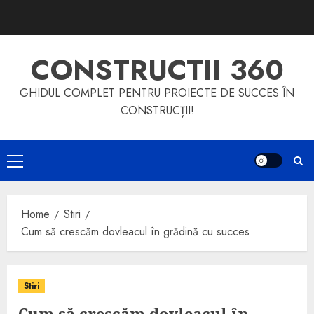
Skip
to
content
CONSTRUCTII 360
GHIDUL COMPLET PENTRU PROIECTE DE SUCCES ÎN
CONSTRUCȚII!
Primary
Menu
Home
Stiri
Cum să crescăm dovleacul în grădină cu succes
Stiri
Cum să crescăm dovleacul în