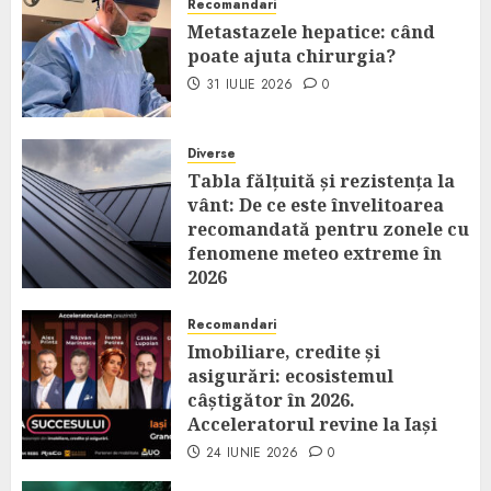
Recomandari
Metastazele hepatice: când
poate ajuta chirurgia?
31 IULIE 2026
0
Diverse
Tabla fălțuită și rezistența la
vânt: De ce este învelitoarea
recomandată pentru zonele cu
fenomene meteo extreme în
2026
14 IULIE 2026
0
Recomandari
Imobiliare, credite și
asigurări: ecosistemul
câștigător în 2026.
Acceleratorul revine la Iași
24 IUNIE 2026
0