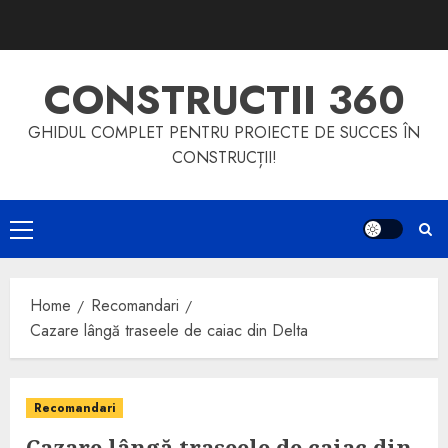
Skip
to
content
CONSTRUCTII 360
GHIDUL COMPLET PENTRU PROIECTE DE SUCCES ÎN
CONSTRUCȚII!
Primary
Menu
Home
Recomandari
Cazare lângă traseele de caiac din Delta
Recomandari
Cazare lângă traseele de caiac din