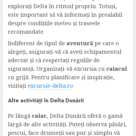
explorați Delta în ritmul propriu. Totuși,
este important să vă informați în prealabil
despre condițiile meteo și traseele
recomandate.
Indiferent de tipul de
aventură
pe care o
alegeți, asigurați-vă că aveți echipamentul
adecvat și că respectați regulile de
siguranță. Organizați-vă excursia cu
caiacul
cu grijă. Pentru planificare și inspirație,
vizitați
excursie-delta.ro
Alte activități în Delta Dunării
Pe lângă
caiac
, Delta Dunării oferă o gamă
largă de alte activități. Puteți observa păsări,
pescui, face drumeții sau pur și simplu vă