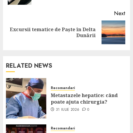
Next
Excursii tematice de Paște în Delta
Next
Dunării
post:
RELATED NEWS
Recomandari
Metastazele hepatice: când
poate ajuta chirurgia?
31 IULIE 2026
0
Recomandari