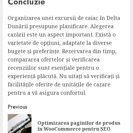
Concluzie
Organizarea unei excursii de caiac în Delta
Dunării presupune planificare. Alegerea
cazării este un aspect important. Există o
varietate de opțiuni, adaptate la diverse
bugete și preferințe. Rezervarea din timp,
compararea ofertelor și verificarea
recenziilor sunt esențiale pentru o
experiență plăcută. Nu uitați să verificați și
facilitățile oferite de unitățile de cazare
pentru a vă asigura confortul.
Post
Previous
navigation
Optimizarea paginilor de produs
Pre
în WooCommerce pentru SEO
pos