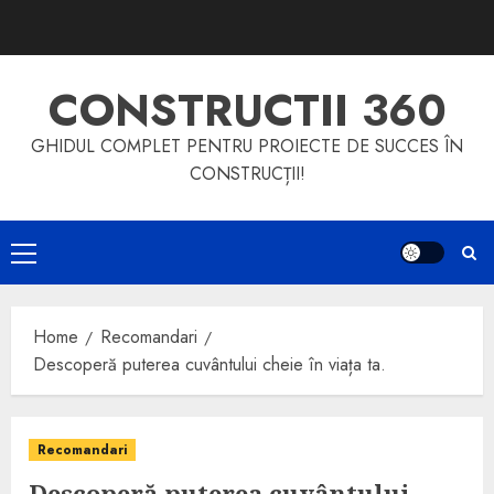
Skip
to
content
CONSTRUCTII 360
GHIDUL COMPLET PENTRU PROIECTE DE SUCCES ÎN
CONSTRUCȚII!
Primary
Menu
Home
Recomandari
Descoperă puterea cuvântului cheie în viața ta.
Recomandari
Descoperă puterea cuvântului