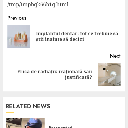
/tmp/tmpbqk66b1q.html
Post
Previous
navigation
Implantul dentar: tot ce trebuie să
Pre
știi înainte să decizi
pos
Next
Frica de radiații: irațională sau
Next
justificată?
post:
RELATED NEWS
Recomandari