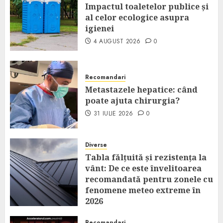
Impactul toaletelor publice și
al celor ecologice asupra
igienei
4 AUGUST 2026
0
Recomandari
Metastazele hepatice: când
poate ajuta chirurgia?
31 IULIE 2026
0
Diverse
Tabla fălțuită și rezistența la
vânt: De ce este învelitoarea
recomandată pentru zonele cu
fenomene meteo extreme în
2026
14 IULIE 2026
0
Recomandari