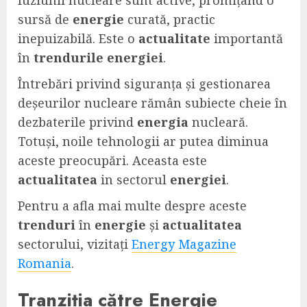
fuziunii nucleare sunt active, promițând o
sursă de
energie
curată, practic
inepuizabilă. Este o
actualitate
importantă
în
trendurile
energiei
.
Întrebări privind siguranța și gestionarea
deșeurilor nucleare rămân subiecte cheie în
dezbaterile privind
energia
nucleară.
Totuși, noile tehnologii ar putea diminua
aceste preocupări. Aceasta este
actualitatea
in sectorul
energiei
.
Pentru a afla mai multe despre aceste
trenduri
în
energie
și
actualitatea
sectorului, vizitați
Energy Magazine
Romania
.
Tranziția către Energie