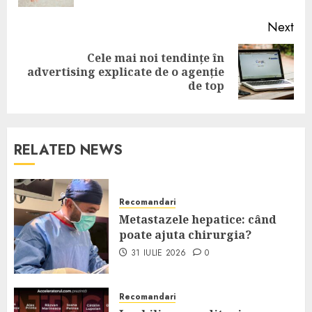
Next
Cele mai noi tendințe în
Next
advertising explicate de o agenție
post:
de top
RELATED NEWS
Recomandari
Metastazele hepatice: când
poate ajuta chirurgia?
31 IULIE 2026
0
Recomandari