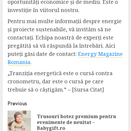
oportunități economice și de mediu. Este o
investiție în viitorul nostru.
Pentru mai multe informații despre energie
și proiecte sustenabile, vă invităm să ne
contactați. Echipa noastră de experți este
pregătită să vă răspundă la întrebări. Aici
puteți găsi date de contact:
Energy Magazine
Romania
.
„Tranziția energetică este o cursă contra
cronometru, dar este o cursă pe care
trebuie să o câștigăm.” – [Sursa Citat]
Post
Previous
navigation
Trusouri botez premium pentru
Pre
evenimente de neuitat –
pos
Babygift.ro