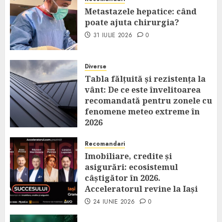
Metastazele hepatice: când
poate ajuta chirurgia?
31 IULIE 2026
0
Diverse
Tabla fălțuită și rezistența la
vânt: De ce este învelitoarea
recomandată pentru zonele cu
fenomene meteo extreme în
2026
14 IULIE 2026
0
Recomandari
Imobiliare, credite și
asigurări: ecosistemul
câștigător în 2026.
Acceleratorul revine la Iași
24 IUNIE 2026
0