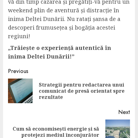
vă din timp cazarea și pregătiți-vă pentru un
weekend plin de aventură și distracție în
inima Deltei Dunării. Nu ratați șansa de a
descoperi frumusețea și bogăția acestei
regiuni!
„Trăiește o experiență autentică în
inima Deltei Dunării!”
Post
Previous
navigation
Strategii pentru redactarea unui
Pre
comunicat de presă orientat spre
pos
rezultate
Next
Cum să economisești energie și să
Next
protejezi mediul înconjurător