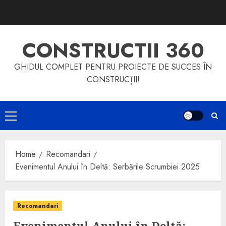
Skip
to
content
CONSTRUCTII 360
GHIDUL COMPLET PENTRU PROIECTE DE SUCCES ÎN
CONSTRUCȚII!
Primary
Menu
Home
Recomandari
Evenimentul Anului în Deltă: Serbările Scrumbiei 2025
Recomandari
Evenimentul Anului în Deltă: