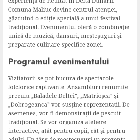
experiență de neuitat în Delta Dunării.
Comuna Maliuc devine centrul atenției,
găzduind o ediție specială a unui festival
tradițional. Evenimentul oferă o combinație
unică de muzică, dansuri, meșteșuguri și
preparate culinare specifice zonei.
Programul evenimentului
Vizitatorii se pot bucura de spectacole
folclorice captivante. Ansambluri renumite
precum „Baladele Deltei”, „Matrioșca” și
„Dobrogeanca” vor susține reprezentații. De
asemenea, vor fi demonstrații de pescuit
tradițional. Se vor organiza ateliere
interactive, atât pentru copii, cât și pentru
adulți. Un târg de meșteșuguri va prezenta