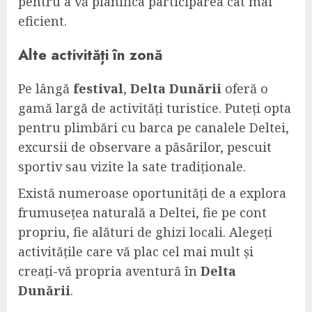
pentru a vă planifica participarea cât mai
eficient.
Alte activități în zonă
Pe lângă
festival
,
Delta Dunării
oferă o
gamă largă de activități turistice. Puteți opta
pentru plimbări cu barca pe canalele Deltei,
excursii de observare a păsărilor, pescuit
sportiv sau vizite la sate tradiționale.
Există numeroase oportunități de a explora
frumusețea naturală a Deltei, fie pe cont
propriu, fie alături de ghizi locali. Alegeți
activitățile care vă plac cel mai mult și
creați-vă propria aventură în
Delta
Dunării
.