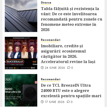
Diverse
Tabla fălțuită și rezistența la
vânt: De ce este învelitoarea
recomandată pentru zonele cu
fenomene meteo extreme în
2026
14 IULIE 2026
0
Recomandari
Imobiliare, credite și
asigurări: ecosistemul
câștigător în 2026.
Acceleratorul revine la Iași
24 IUNIE 2026
0
Recomandari
De ce TCL BreezeIN Ultra
24000 BTU este o alegere
excelentă pentru spațiile mari
17 IUNIE 2026
0