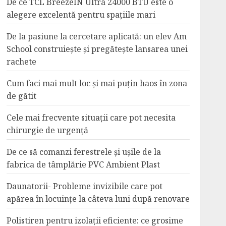
De ce TCL BreezeIN Ultra 24000 BTU este o
alegere excelentă pentru spațiile mari
De la pasiune la cercetare aplicată: un elev Am
School construiește și pregătește lansarea unei
rachete
Cum faci mai mult loc și mai puțin haos în zona
de gătit
Cele mai frecvente situații care pot necesita
chirurgie de urgență
De ce să comanzi ferestrele și ușile de la
fabrica de tâmplărie PVC Ambient Plast
Daunatorii- Probleme invizibile care pot
apărea în locuințe la câteva luni după renovare
Polistiren pentru izolații eficiente: ce grosime