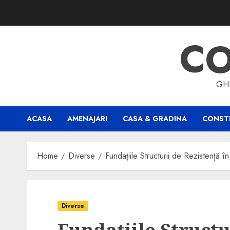
Skip
to
content
CO
GHI
ACASA
AMENAJARI
CASA & GRADINA
CONSTR
Home
Diverse
Fundațiile Structurii de Rezistență în
Diverse