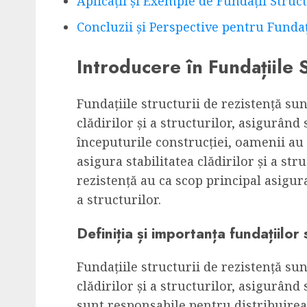
Aplicații și Exemple de Fundații Struct
Concluzii și Perspective pentru Fundaț
Introducere în Fundațiile 
Fundațiile structurii de rezistență su
clădirilor și a structurilor, asigurând 
începuturile construcției, oamenii au 
asigura stabilitatea clădirilor și a str
rezistență au ca scop principal asigurar
a structurilor.
Definiția și importanța fundațiilor 
Fundațiile structurii de rezistență su
clădirilor și a structurilor, asigurând 
sunt responsabile pentru distribuirea 