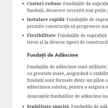
Costuri reduse
: Fundațiile de suprafa
fundații, deoarece necesită mai puțin 
Instalare rapidă
: Fundațiile de supra
permite construcția să progreseze ma
Flexibilitate
: Fundațiile de suprafață 
teren și la diverse tipuri de construcți
Fundații de Adâncime
Fundațiile de adâncime sunt utilizate î
cu greutate mare, asigurând o stabilit
fundații sunt formate dintr-un pilon sa
adâncimea solului, pentru a asigura o s
Avantajele fundațiilor de adâncime in
Stabilitate sporită
: Fundațiile de adâ