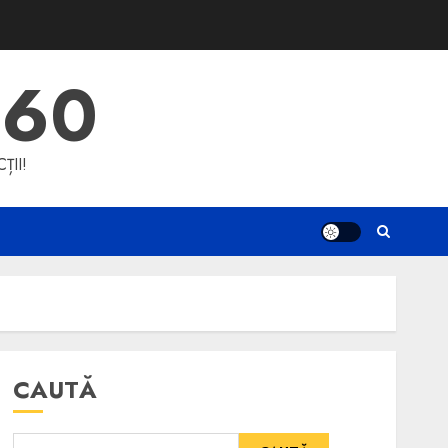
360
ȚII!
CAUTĂ