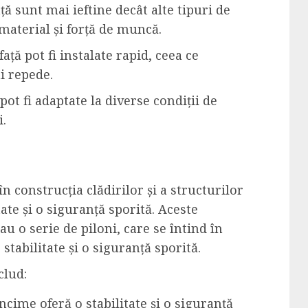
ță sunt mai ieftine decât alte tipuri de
material și forță de muncă.
față pot fi instalate rapid, ceea ce
i repede.
pot fi adaptate la diverse condiții de
i.
n construcția clădirilor și a structurilor
ate și o siguranță sporită. Aceste
u o serie de piloni, care se întind în
tabilitate și o siguranță sporită.
clud:
ncime oferă o stabilitate și o siguranță