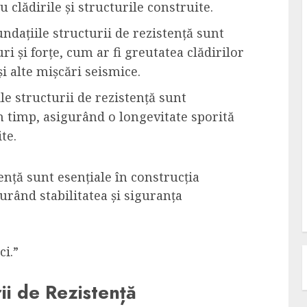
u clădirile și structurile construite.
undațiile structurii de rezistență sunt
ri și forțe, cum ar fi greutatea clădirilor
și alte mișcări seismice.
ile structurii de rezistență sunt
în timp, asigurând o longevitate sporită
te.
ență sunt esențiale în construcția
igurând stabilitatea și siguranța
ci.”
ii de Rezistență