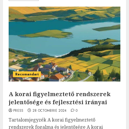
Recomandari
A korai figyelmeztető rendszerek
jelentősége és fejlesztési irányai
PRESS
28 OCTOMBRIE 2024
0
Tartalomjegyzék A korai figyelmeztető
rendszerek fogalma és jelentősége A korai