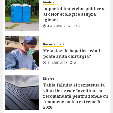
Medical
Impactul toaletelor publice și
al celor ecologice asupra
igienei
4 AUGUST 2026
0
Recomandari
Metastazele hepatice: când
poate ajuta chirurgia?
31 IULIE 2026
0
Diverse
Tabla fălțuită și rezistența la
vânt: De ce este învelitoarea
recomandată pentru zonele cu
fenomene meteo extreme în
2026