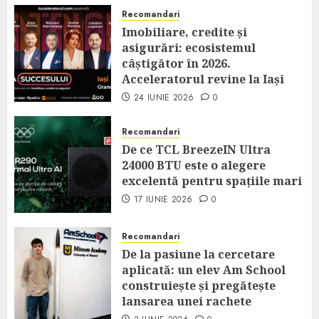
14 IULIE 2026
0
Recomandari
Imobiliare, credite și
asigurări: ecosistemul
câștigător în 2026.
Acceleratorul revine la Iași
24 IUNIE 2026
0
Recomandari
De ce TCL BreezeIN Ultra
24000 BTU este o alegere
excelentă pentru spațiile mari
17 IUNIE 2026
0
Recomandari
De la pasiune la cercetare
aplicată: un elev Am School
construiește și pregătește
lansarea unei rachete