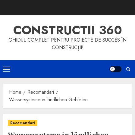
Skip
to
content
CONSTRUCTII 360
GHIDUL COMPLET PENTRU PROIECTE DE SUCCES ÎN
CONSTRUCȚII!
Primary
Menu
Home
Recomandari
Wassersysteme in ländlichen Gebieten
Recomandari
Wassersysteme in ländlichen