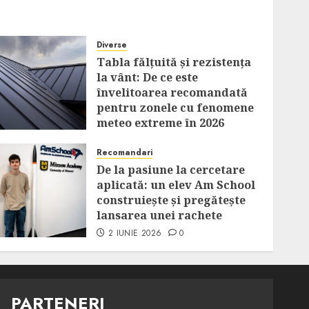
Diverse
Tabla fălțuită și rezistența
la vânt: De ce este
învelitoarea recomandată
pentru zonele cu fenomene
meteo extreme în 2026
14 IULIE 2026
0
Recomandari
De la pasiune la cercetare
aplicată: un elev Am School
construiește și pregătește
lansarea unei rachete
2 IUNIE 2026
0
PARTENERI