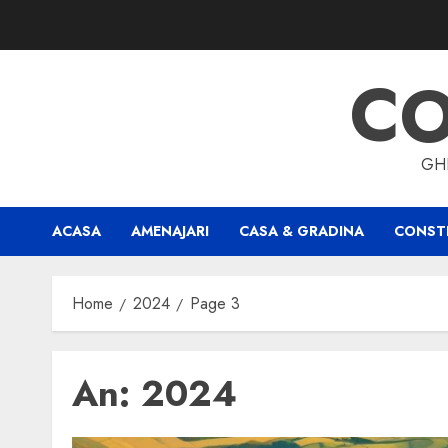
Skip
to
content
CO
GHI
ACASA
AMENAJARI
CASA & GRADINA
CONSTR
Home
2024
Page 3
An:
2024