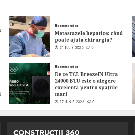
Recomandari
e
Metastazele hepatice: când
a
poate ajuta chirurgia?
31 IULIE 2026
0
Recomandari
De ce TCL BreezeIN Ultra
24000 BTU este o alegere
excelentă pentru spațiile
i
mari
17 IUNIE 2026
0
CONSTRUCTII 360