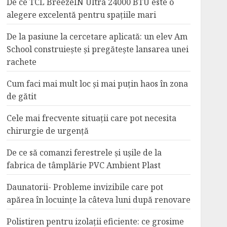
De ce TCL BreezeIN Ultra 24000 BTU este o
alegere excelentă pentru spațiile mari
De la pasiune la cercetare aplicată: un elev Am
School construiește și pregătește lansarea unei
rachete
Cum faci mai mult loc și mai puțin haos în zona
de gătit
Cele mai frecvente situații care pot necesita
chirurgie de urgență
De ce să comanzi ferestrele și ușile de la
fabrica de tâmplărie PVC Ambient Plast
Daunatorii- Probleme invizibile care pot
apărea în locuințe la câteva luni după renovare
Polistiren pentru izolații eficiente: ce grosime