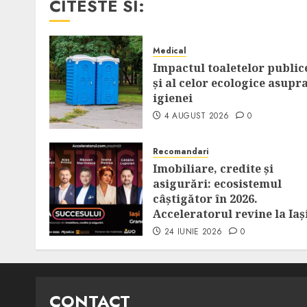
CITESTE SI:
Medical
Impactul toaletelor public
și al celor ecologice asupr
igienei
4 AUGUST 2026
0
Recomandari
Imobiliare, credite și
asigurări: ecosistemul
câștigător în 2026.
Acceleratorul revine la Iaș
24 IUNIE 2026
0
CONTACT