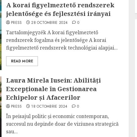
A korai figyelmeztető rendszerek
jelentősége és fejlesztési irányai
PRESS
28 OCTOMBRIE 2024
0
Tartalomjegyzék A korai figyelmeztető
rendszerek fogalma és jelentősége A korai
figyelmeztető rendszerek technológiai alapjai...
READ MORE
Laura Mirela Iusein: Abilități
Excepționale în Gestionarea
Echipelor și Afacerilor
PRESS
18 OCTOMBRIE 2024
0
În peisajul politic și economic contemporan,
succesul nu depinde doar de viziunea strategică
sau...