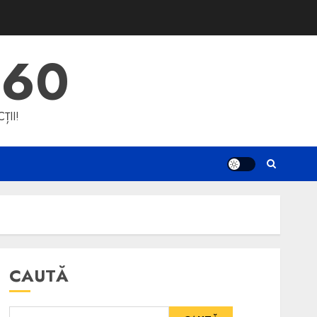
360
ȚII!
CAUTĂ