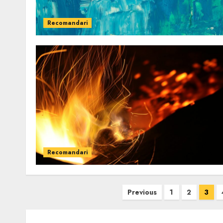
Recomandari
Recomandari
Paginație
Previous
1
2
3
articole