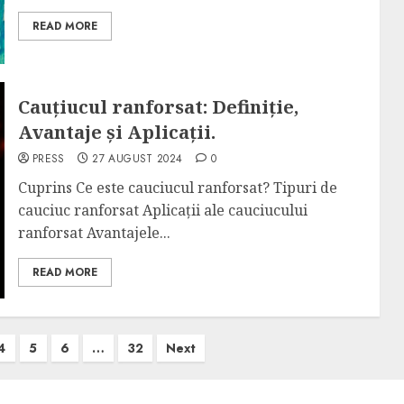
READ MORE
Cauțiucul ranforsat: Definiție,
Avantaje și Aplicații.
PRESS
27 AUGUST 2024
0
Cuprins Ce este cauciucul ranforsat? Tipuri de
cauciuc ranforsat Aplicații ale cauciucului
ranforsat Avantajele...
READ MORE
4
5
6
…
32
Next