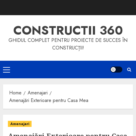
Skip
to
content
CONSTRUCTII 360
GHIDUL COMPLET PENTRU PROIECTE DE SUCCES ÎN
CONSTRUCȚII!
Primary
Menu
Home
Amenajari
Amenajări Exterioare pentru Casa Mea
Amenajari
Amenajări Exterioare pentru Casa