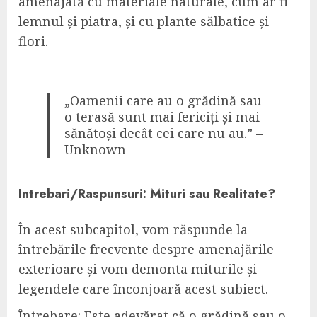
amenajată cu materiale naturale, cum ar fi
lemnul și piatra, și cu plante sălbatice și
flori.
„Oamenii care au o grădină sau
o terasă sunt mai fericiți și mai
sănătoși decât cei care nu au.” –
Unknown
Intrebari/Raspunsuri: Mituri sau Realitate?
În acest subcapitol, vom răspunde la
întrebările frecvente despre amenajările
exterioare și vom demonta miturile și
legendele care înconjoară acest subiect.
Întrebare: Este adevărat că o grădină sau o