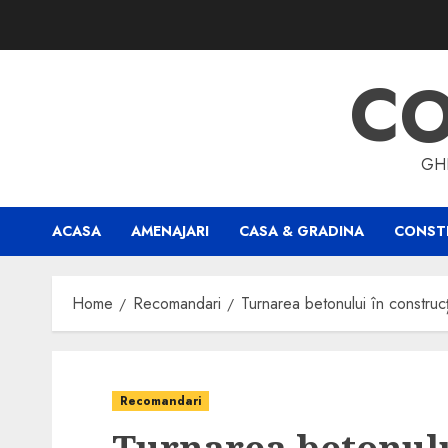
Skip
to
content
CO
GHI
ACASA
AMENAJARI
CASA & GRADINA
CONSTR
Home
Recomandari
Turnarea betonului în construc
Recomandari