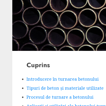
Cuprins
Introducere în turnarea betonului
Tipuri de beton și materiale utilizate
Procesul de turnare a betonului
Aplicații și utilizări ale betonului tur