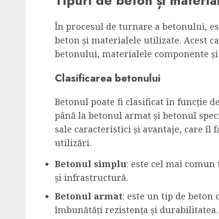
Tipuri de beton și material
În procesul de turnare a betonului, est
beton și materialele utilizate. Acest ca
betonului, materialele componente și p
Clasificarea betonului
Betonul poate fi clasificat în funcție d
până la betonul armat și betonul speci
sale caracteristici și avantaje, care îl 
utilizări.
Betonul simplu
: este cel mai comun t
și infrastructură.
Betonul armat
: este un tip de beton
îmbunătăți rezistența și durabilitatea.