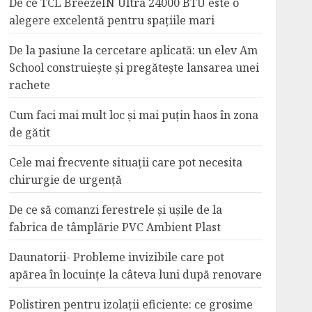
De ce TCL BreezeIN Ultra 24000 BTU este o
alegere excelentă pentru spațiile mari
De la pasiune la cercetare aplicată: un elev Am
School construiește și pregătește lansarea unei
rachete
Cum faci mai mult loc și mai puțin haos în zona
de gătit
Cele mai frecvente situații care pot necesita
chirurgie de urgență
De ce să comanzi ferestrele și ușile de la
fabrica de tâmplărie PVC Ambient Plast
Daunatorii- Probleme invizibile care pot
apărea în locuințe la câteva luni după renovare
Polistiren pentru izolații eficiente: ce grosime