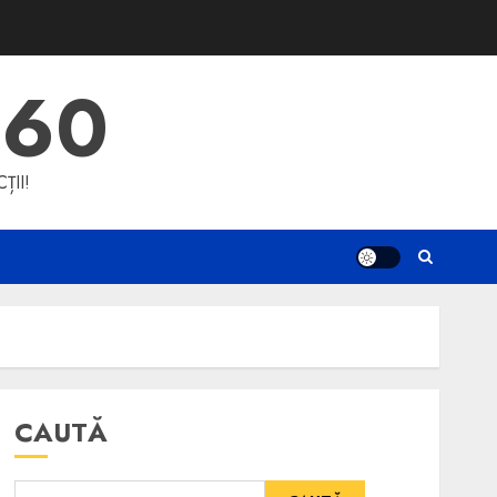
360
ȚII!
CAUTĂ