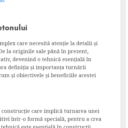
etonului
lex care necesită atenție la detalii și
e la originile sale până în prezent,
ativ, devenind o tehnică esențială în
ora definiția și importanța turnării
cum și obiectivele și beneficiile acestei
 construcție care implică turnarea unei
itivi într-o formă specială, pentru a crea
 tehnică este esențială în construcții,